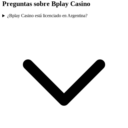
Preguntas sobre Bplay Casino
¿Bplay Casino está licenciado en Argentina?