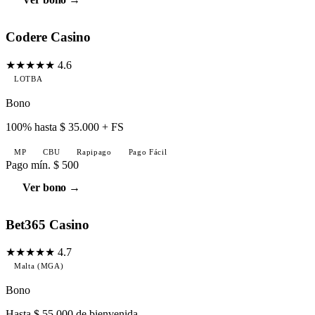
Codere Casino
★
★
★
★
★
4.6
LOTBA
Bono
100% hasta $ 35.000 + FS
MP
CBU
Rapipago
Pago Fácil
Pago mín.
$ 500
Ver bono →
Bet365 Casino
★
★
★
★
★
4.7
Malta (MGA)
Bono
Hasta $ 55.000 de bienvenida