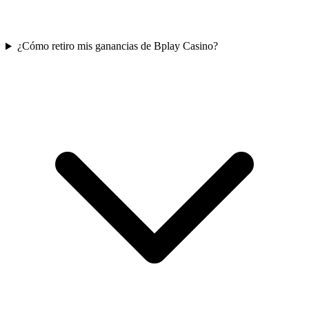
¿Cómo retiro mis ganancias de Bplay Casino?