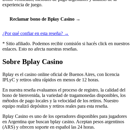
experiencia de juego.
Reclamar bono de Bplay Casino →
¿Por qué confiar en esta reseña? →
* Sitio afiliado. Podemos recibir comisión si hacés click en nuestros
enlaces. Esto no afecta nuestras reseñas.
Sobre Bplay Casino
Bplay es el casino online oficial de Buenos Aires, con licencia
IPLyC y retiros ultra rápidos en menos de 12 horas.
En nuestra reseña evaluamos el proceso de registro, la calidad del
bono de bienvenida, la variedad de tragamonedas disponibles, los
métodos de pago locales y la velocidad de los retiros. Nuestro
equipo realizó depósitos y retiros reales para esta reseña.
Bplay Casino es uno de los operadores disponibles para jugadores
en Argentina que buscan bplay casino. Aceptan pesos argentinos
(ARS) y ofrecen soporte en español las 24 horas.