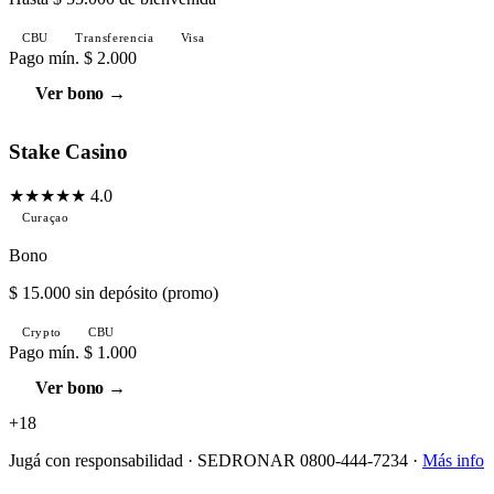
CBU
Transferencia
Visa
Pago mín.
$ 2.000
Ver bono →
Stake Casino
★
★
★
★
★
4.0
Curaçao
Bono
$ 15.000 sin depósito (promo)
Crypto
CBU
Pago mín.
$ 1.000
Ver bono →
+18
Jugá con responsabilidad · SEDRONAR 0800-444-7234 ·
Más info