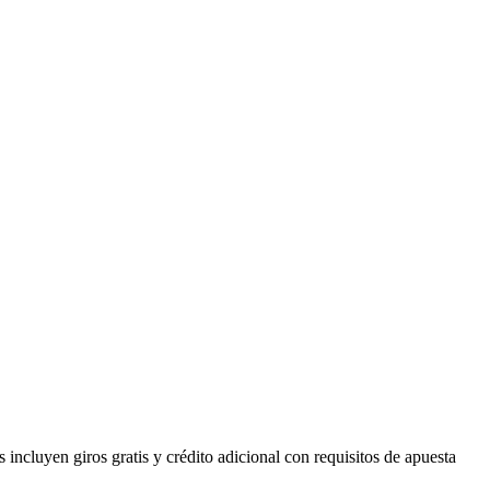
cluyen giros gratis y crédito adicional con requisitos de apuesta