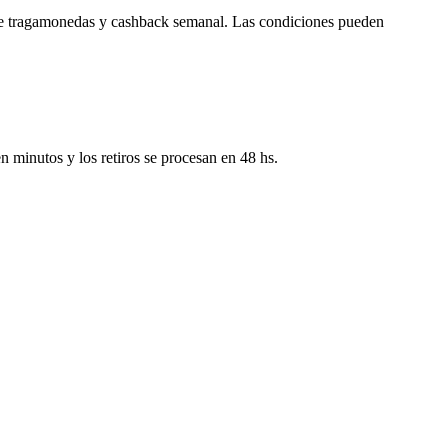
 de tragamonedas y cashback semanal. Las condiciones pueden
 minutos y los retiros se procesan en 48 hs.