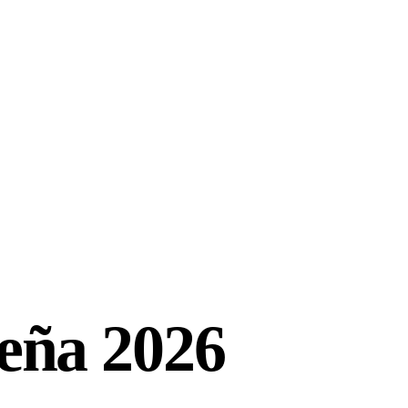
eña 2026