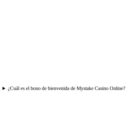
¿Cuál es el bono de bienvenida de Mystake Casino Online?