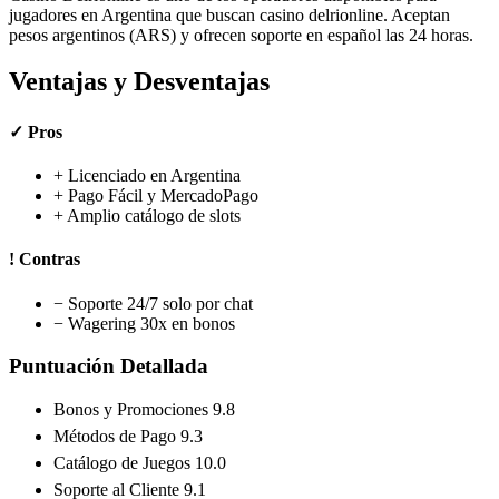
jugadores en Argentina que buscan casino delrionline. Aceptan
pesos argentinos (ARS) y ofrecen soporte en español las 24 horas.
Ventajas y Desventajas
✓
Pros
+
Licenciado en Argentina
+
Pago Fácil y MercadoPago
+
Amplio catálogo de slots
!
Contras
−
Soporte 24/7 solo por chat
−
Wagering 30x en bonos
Puntuación Detallada
Bonos y Promociones
9.8
Métodos de Pago
9.3
Catálogo de Juegos
10.0
Soporte al Cliente
9.1