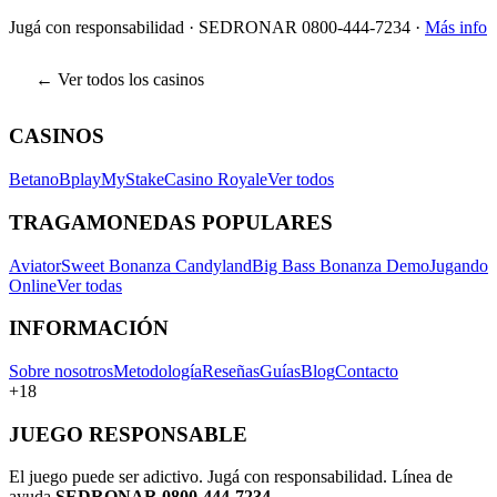
Jugá con responsabilidad · SEDRONAR 0800-444-7234 ·
Más info
← Ver todos los casinos
CASINOS
Betano
Bplay
MyStake
Casino Royale
Ver todos
TRAGAMONEDAS POPULARES
Aviator
Sweet Bonanza Candyland
Big Bass Bonanza Demo
Jugando
Online
Ver todas
INFORMACIÓN
Sobre nosotros
Metodología
Reseñas
Guías
Blog
Contacto
+18
JUEGO RESPONSABLE
El juego puede ser adictivo. Jugá con responsabilidad. Línea de
ayuda
SEDRONAR 0800-444-7234
.