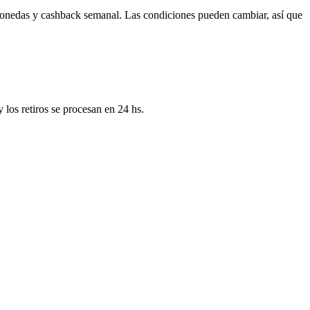
amonedas y cashback semanal. Las condiciones pueden cambiar, así que
los retiros se procesan en 24 hs.