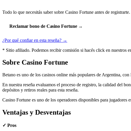
Todo lo que necesitás saber sobre Casino Fortune antes de registrarte.
Reclamar bono de Casino Fortune →
¿Por qué confiar en esta reseña? →
* Sitio afiliado. Podemos recibir comisión si hacés click en nuestros e
Sobre Casino Fortune
Betano es uno de los casinos online más populares de Argentina, co
En nuestra reseña evaluamos el proceso de registro, la calidad del bon
depósitos y retiros reales para esta reseña.
Casino Fortune es uno de los operadores disponibles para jugadores e
Ventajas y Desventajas
✓
Pros