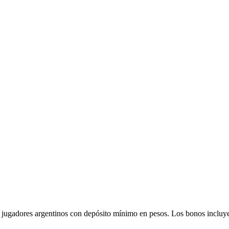
jugadores argentinos con depósito mínimo en pesos. Los bonos incluyen 