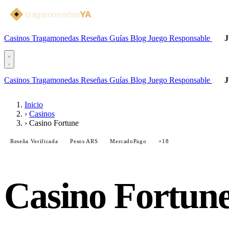
Casinos
Tragamonedas
Reseñas
Guías
Blog
Juego Responsable
J
Casinos
Tragamonedas
Reseñas
Guías
Blog
Juego Responsable
J
Inicio
›
Casinos
›
Casino Fortune
Reseña Verificada
Pesos ARS
MercadoPago
+18
Casino Fortun