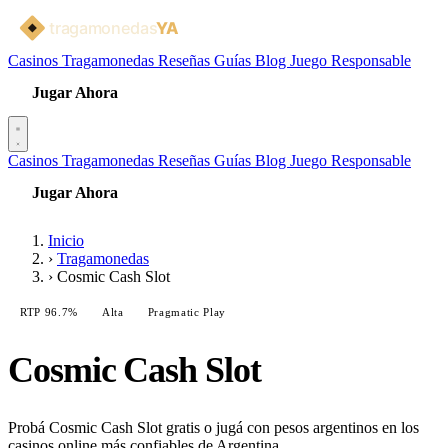
Casinos
Tragamonedas
Reseñas
Guías
Blog
Juego Responsable
Jugar Ahora
Casinos
Tragamonedas
Reseñas
Guías
Blog
Juego Responsable
Jugar Ahora
Inicio
›
Tragamonedas
›
Cosmic Cash Slot
RTP 96.7%
Alta
Pragmatic Play
Cosmic Cash Slot
Probá Cosmic Cash Slot gratis o jugá con pesos argentinos en los
casinos online más confiables de Argentina.