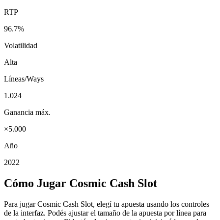
RTP
96.7%
Volatilidad
Alta
Líneas/Ways
1.024
Ganancia máx.
×5.000
Año
2022
Cómo Jugar Cosmic Cash Slot
Para jugar Cosmic Cash Slot, elegí tu apuesta usando los controles
de la interfaz. Podés ajustar el tamaño de la apuesta por línea para