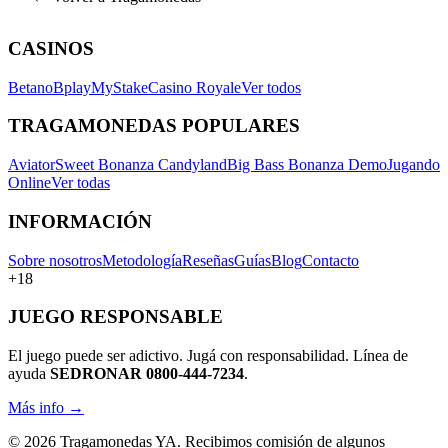
CASINOS
Betano
Bplay
MyStake
Casino Royale
Ver todos
TRAGAMONEDAS POPULARES
Aviator
Sweet Bonanza Candyland
Big Bass Bonanza Demo
Jugando
Online
Ver todas
INFORMACIÓN
Sobre nosotros
Metodología
Reseñas
Guías
Blog
Contacto
+18
JUEGO RESPONSABLE
El juego puede ser adictivo. Jugá con responsabilidad. Línea de
ayuda
SEDRONAR 0800-444-7234
.
Más info →
© 2026 Tragamonedas YA. Recibimos comisión de algunos