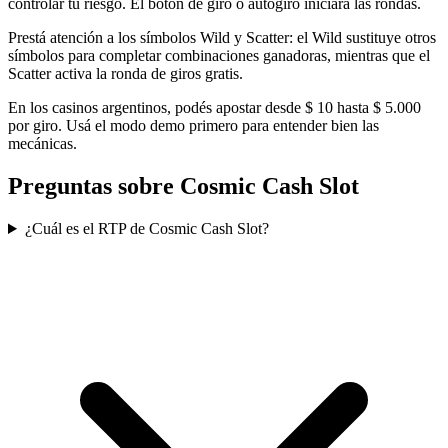
controlar tu riesgo. El botón de giro o autogiro iniciará las rondas.
Prestá atención a los símbolos Wild y Scatter: el Wild sustituye otros
símbolos para completar combinaciones ganadoras, mientras que el
Scatter activa la ronda de giros gratis.
En los casinos argentinos, podés apostar desde $ 10 hasta $ 5.000
por giro. Usá el modo demo primero para entender bien las
mecánicas.
Preguntas sobre Cosmic Cash Slot
¿Cuál es el RTP de Cosmic Cash Slot?