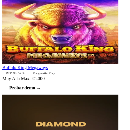
Buffalo King Megaways
RTP 96.52%
Pragmatic Play
Muy Alta
Max: ×5.000
Probar demo →