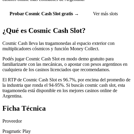
Probar Cosmic Cash Slot gratis →
Ver más slots
¿Qué es Cosmic Cash Slot?
Cosmic Cash lleva las tragamonedas al espacio exterior con
multiplicadores cósmicos y función Money Collect.
Podés jugar Cosmic Cash Slot en modo demo gratuito para
familiarizarte con las mecánicas, o apostar con pesos argentinos en
cualquiera de los casinos licenciados que recomendamos.
El RTP de Cosmic Cash Slot es 96.7%, por encima del promedio de
la industria que ronda el 94-95%. Si buscás cosmic cash slot, esta
tragamoneda está disponible en los mejores casinos online de
Argentina.
Ficha Técnica
Proveedor
Pragmatic Play