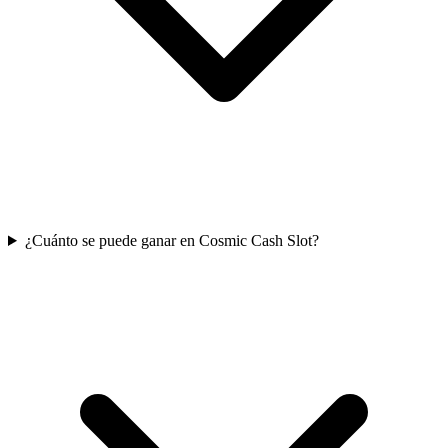
¿Cuánto se puede ganar en Cosmic Cash Slot?