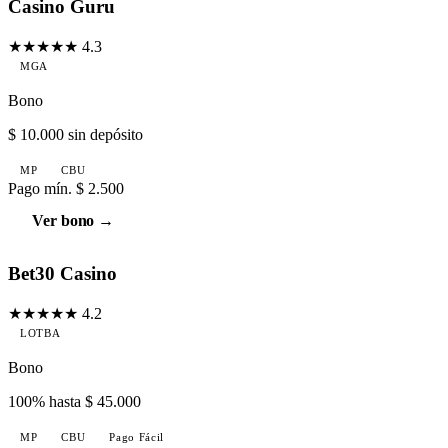
Casino Guru
★
★
★
★
★
4.3
MGA
Bono
$ 10.000 sin depósito
MP
CBU
Pago mín.
$ 2.500
Ver bono →
Bet30 Casino
★
★
★
★
★
4.2
LOTBA
Bono
100% hasta $ 45.000
MP
CBU
Pago Fácil