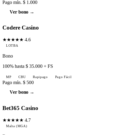
Pago mín.
$ 1.000
Ver bono →
Codere Casino
★
★
★
★
★
4.6
LOTBA
Bono
100% hasta $ 35.000 + FS
MP
CBU
Rapipago
Pago Fácil
Pago mín.
$ 500
Ver bono →
Bet365 Casino
★
★
★
★
★
4.7
Malta (MGA)