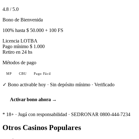
4.8
/ 5.0
Bono de Bienvenida
100% hasta $ 50.000 + 100 FS
Licencia
LOTBA
Pago mínimo
$ 1.000
Retiro en
24 hs
Métodos de pago
MP
CBU
Pago Fácil
✓ Bono activable hoy · Sin depósito mínimo · Verificado
Activar bono ahora →
* 18+ · Jugá con responsabilidad · SEDRONAR 0800-444-7234
Otros Casinos Populares