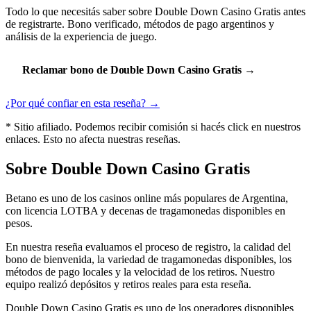
Todo lo que necesitás saber sobre Double Down Casino Gratis antes
de registrarte. Bono verificado, métodos de pago argentinos y
análisis de la experiencia de juego.
Reclamar bono de Double Down Casino Gratis →
¿Por qué confiar en esta reseña? →
* Sitio afiliado. Podemos recibir comisión si hacés click en nuestros
enlaces. Esto no afecta nuestras reseñas.
Sobre Double Down Casino Gratis
Betano es uno de los casinos online más populares de Argentina,
con licencia LOTBA y decenas de tragamonedas disponibles en
pesos.
En nuestra reseña evaluamos el proceso de registro, la calidad del
bono de bienvenida, la variedad de tragamonedas disponibles, los
métodos de pago locales y la velocidad de los retiros. Nuestro
equipo realizó depósitos y retiros reales para esta reseña.
Double Down Casino Gratis es uno de los operadores disponibles