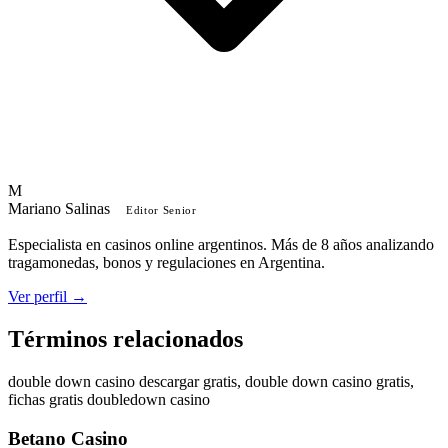
M
Mariano Salinas
Editor Senior
Especialista en casinos online argentinos. Más de 8 años analizando
tragamonedas, bonos y regulaciones en Argentina.
Ver perfil →
Términos relacionados
double down casino descargar gratis, double down casino gratis,
fichas gratis doubledown casino
Betano Casino