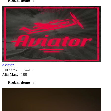
Probar demo →
Aviator
RTP 97%
Spribe
Alta
Max: ×100
Probar demo →