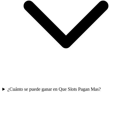
¿Cuánto se puede ganar en Que Slots Pagan Mas?