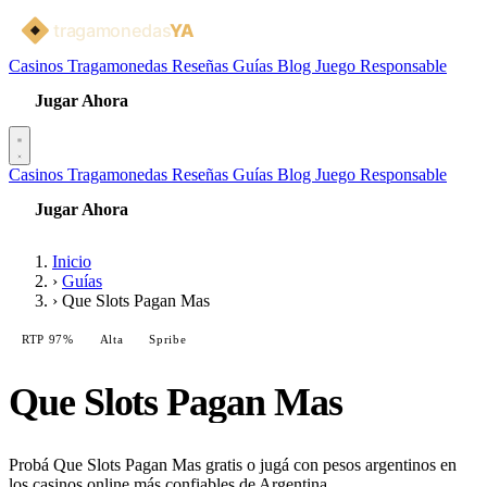
Casinos
Tragamonedas
Reseñas
Guías
Blog
Juego Responsable
Jugar Ahora
Casinos
Tragamonedas
Reseñas
Guías
Blog
Juego Responsable
Jugar Ahora
Inicio
›
Guías
›
Que Slots Pagan Mas
RTP 97%
Alta
Spribe
Que Slots Pagan Mas
Probá Que Slots Pagan Mas gratis o jugá con pesos argentinos en
los casinos online más confiables de Argentina.