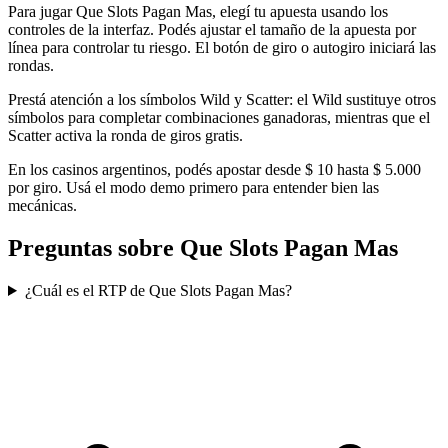
Para jugar Que Slots Pagan Mas, elegí tu apuesta usando los
controles de la interfaz. Podés ajustar el tamaño de la apuesta por
línea para controlar tu riesgo. El botón de giro o autogiro iniciará las
rondas.
Prestá atención a los símbolos Wild y Scatter: el Wild sustituye otros
símbolos para completar combinaciones ganadoras, mientras que el
Scatter activa la ronda de giros gratis.
En los casinos argentinos, podés apostar desde $ 10 hasta $ 5.000
por giro. Usá el modo demo primero para entender bien las
mecánicas.
Preguntas sobre Que Slots Pagan Mas
¿Cuál es el RTP de Que Slots Pagan Mas?