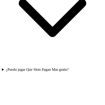
¿Puedo jugar Que Slots Pagan Mas gratis?