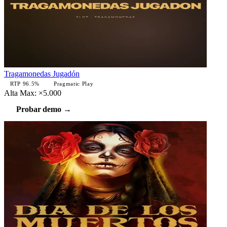
Tragamonedas Jugadón
RTP 96.5%
Pragmatic Play
Alta
Max: ×5.000
Probar demo →