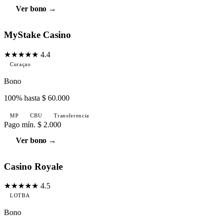
Ver bono →
MyStake Casino
★
★
★
★
★
4.4
Curaçao
Bono
100% hasta $ 60.000
MP
CBU
Transferencia
Pago mín.
$ 2.000
Ver bono →
Casino Royale
★
★
★
★
★
4.5
LOTBA
Bono