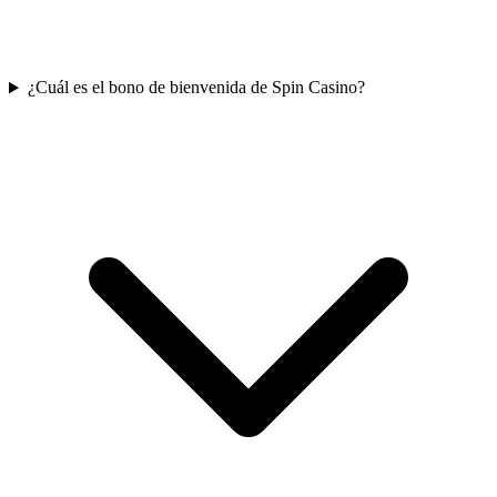
¿Cuál es el bono de bienvenida de Spin Casino?