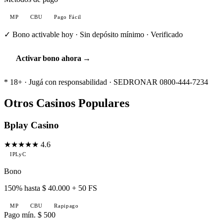
MP
CBU
Pago Fácil
✓ Bono activable hoy · Sin depósito mínimo · Verificado
Activar bono ahora →
* 18+ · Jugá con responsabilidad · SEDRONAR 0800-444-7234
Otros Casinos Populares
Bplay Casino
★
★
★
★
★
4.6
IPLyC
Bono
150% hasta $ 40.000 + 50 FS
MP
CBU
Rapipago
Pago mín.
$ 500