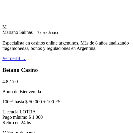
M
Mariano Salinas
Editor Senior
Especialista en casinos online argentinos. Más de 8 años analizando
tragamonedas, bonos y regulaciones en Argentina.
Ver perfil →
Betano Casino
4.8
/ 5.0
Bono de Bienvenida
100% hasta $ 50.000 + 100 FS
Licencia
LOTBA
Pago mínimo
$ 1.000
Retiro en
24 hs
Métodos de pago