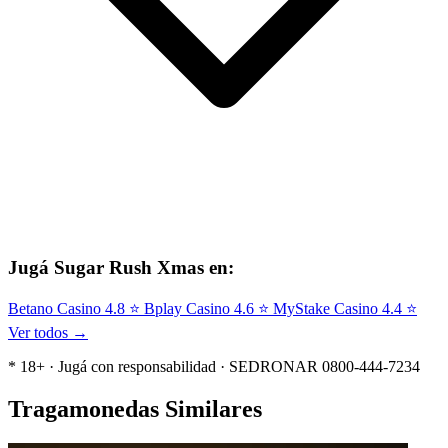
Jugá Sugar Rush Xmas en:
Betano Casino
4.8 ⭐
Bplay Casino
4.6 ⭐
MyStake Casino
4.4 ⭐
Ver todos →
* 18+ · Jugá con responsabilidad · SEDRONAR 0800-444-7234
Tragamonedas Similares