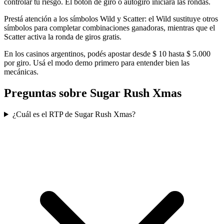
controlar tu riesgo. El botón de giro o autogiro iniciará las rondas.
Prestá atención a los símbolos Wild y Scatter: el Wild sustituye otros
símbolos para completar combinaciones ganadoras, mientras que el
Scatter activa la ronda de giros gratis.
En los casinos argentinos, podés apostar desde $ 10 hasta $ 5.000
por giro. Usá el modo demo primero para entender bien las
mecánicas.
Preguntas sobre Sugar Rush Xmas
¿Cuál es el RTP de Sugar Rush Xmas?