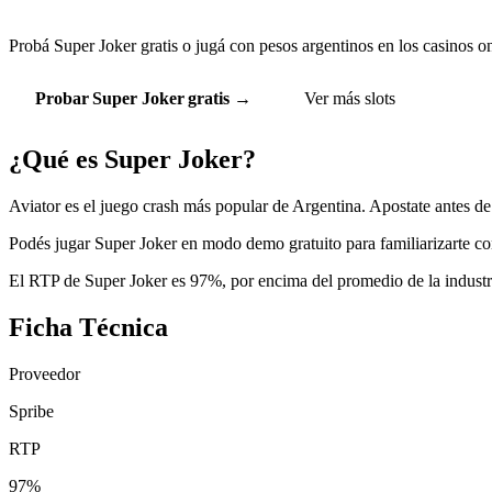
Probá Super Joker gratis o jugá con pesos argentinos en los casinos o
Probar Super Joker gratis →
Ver más slots
¿Qué es Super Joker?
Aviator es el juego crash más popular de Argentina. Apostate antes de 
Podés jugar Super Joker en modo demo gratuito para familiarizarte co
El RTP de Super Joker es 97%, por encima del promedio de la industri
Ficha Técnica
Proveedor
Spribe
RTP
97%