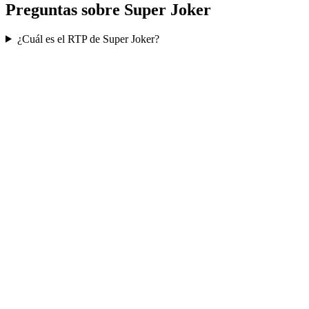
Preguntas sobre Super Joker
¿Cuál es el RTP de Super Joker?