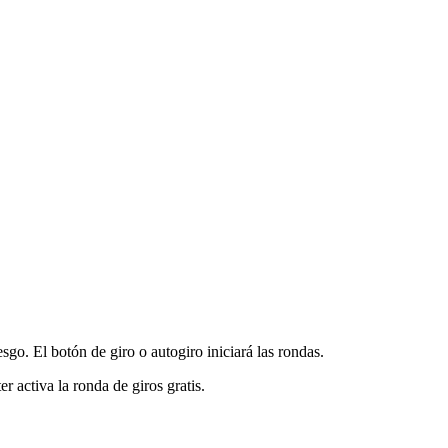
esgo. El botón de giro o autogiro iniciará las rondas.
r activa la ronda de giros gratis.