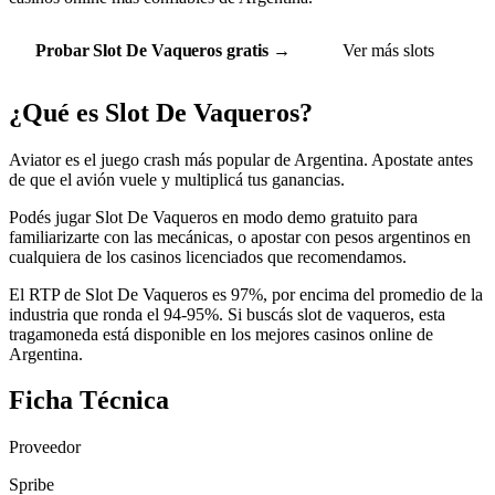
Probar Slot De Vaqueros gratis →
Ver más slots
¿Qué es Slot De Vaqueros?
Aviator es el juego crash más popular de Argentina. Apostate antes
de que el avión vuele y multiplicá tus ganancias.
Podés jugar Slot De Vaqueros en modo demo gratuito para
familiarizarte con las mecánicas, o apostar con pesos argentinos en
cualquiera de los casinos licenciados que recomendamos.
El RTP de Slot De Vaqueros es 97%, por encima del promedio de la
industria que ronda el 94-95%. Si buscás slot de vaqueros, esta
tragamoneda está disponible en los mejores casinos online de
Argentina.
Ficha Técnica
Proveedor
Spribe