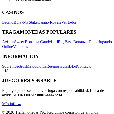
CASINOS
Betano
Bplay
MyStake
Casino Royale
Ver todos
TRAGAMONEDAS POPULARES
Aviator
Sweet Bonanza Candyland
Big Bass Bonanza Demo
Jugando
Online
Ver todas
INFORMACIÓN
Sobre nosotros
Metodología
Reseñas
Guías
Blog
Contacto
+18
JUEGO RESPONSABLE
El juego puede ser adictivo. Jugá con responsabilidad. Línea de
ayuda
SEDRONAR 0800-444-7234
.
Más info →
© 2026 Tragamonedas YA. Recibimos comisión de algunos