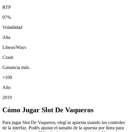
RTP
97%
Volatilidad
Alta
Líneas/Ways
Crash
Ganancia máx.
×100
Año
2019
Cómo Jugar Slot De Vaqueros
Para jugar Slot De Vaqueros, elegí tu apuesta usando los controles
de la interfaz. Podés ajustar el tamaño de la apuesta por línea para